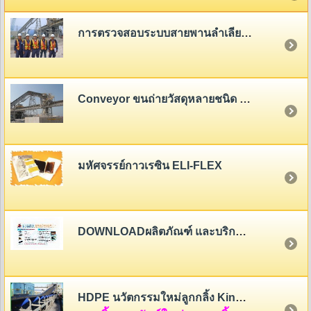
การตรวจสอบระบบสายพานลำเลียง (Belt Conveyor System Inspection)
Conveyor ขนถ่ายวัสดุหลายชนิด - หลายขนาด
มหัศจรรย์กาวเรซิน ELI-FLEX
DOWNLOADผลิตภัณฑ์ และบริการของสายพานไทย
HDPE นวัตกรรมใหม่ลูกกลิ้ง King Roller (HDPE Rollers Innovation)