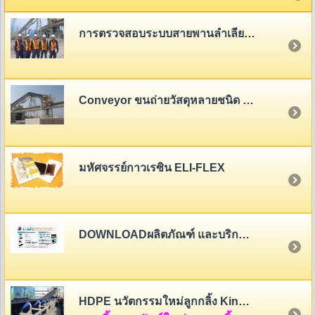
การตรวจสอบระบบสายพานลำเลียง (Belt Conveyor System Inspection)
Conveyor ขนถ่ายวัสดุหลายชนิด - หลายขนาด
มหัศจรรย์กาวเรซิน ELI-FLEX
DOWNLOADผลิตภัณฑ์ และบริการของสายพานไทย
HDPE นวัตกรรมใหม่ลูกกลิ้ง King Roller (HDPE Rollers Innovation)