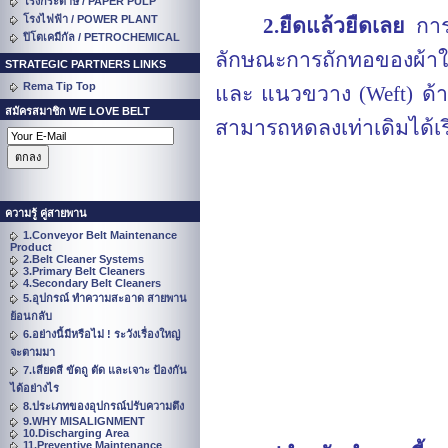
โรงกระดาษ / PAPER PULP
โรงไฟฟ้า / POWER PLANT
2.ยืดแล้วยืดเลย
การ
ปิโตเคมีกัล / PETROCHEMICAL
ลักษณะการถักทอของผ้าใบร
STRATEGIC PARTNERS LINKS
Rema Tip Top
และ แนวขวาง (
Weft
) ด้
สมัครสมาชิก WE LOVE BELT
สามารถหดลงเท่าเดิมได้เร
ความรู้ คู่สายพาน
1.Conveyor Belt Maintenance
Product
2.Belt Cleaner Systems
3.Primary Belt Cleaners
4.Secondary Belt Cleaners
5.อุปกรณ์ ทำความสะอาด สายพาน
ย้อนกลับ
6.อย่างนี้มีหรือไม่ ! ระวังเรื่องใหญ่
จะตามมา
7.เสียดสี ขัดถู ตัด และเจาะ ป้องกัน
ได้อย่างไร
8.ประเภทของอุปกรณ์ปรับความตึง
9.WHY MISALIGNMENT
10.Discharging Area
11.Preventive Maintenance