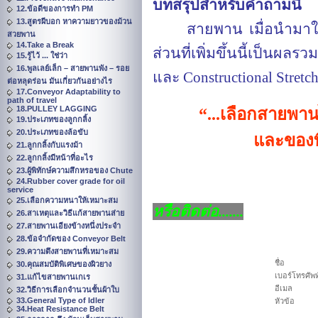
บทสรุปสำหรับคำถามนี้
12.ข้อดีของการทำ PM
13.สูตรผีบอก หาความยาวของม้วน
สายพาน เมื่อนำมาใ
สวยพาน
14.Take a Break
ส่วนที่เพิ่มขึ้นนี้เป็นผ
15.รู้ไว้ ... ใช่ว่า
16.พูลเลย์เล็ก – สายพานพัง – รอย
และ
Constructional Stretc
ต่อหลุดร่อน มันเกี่ยวกันอย่างไร
17.Conveyor Adaptability to
path of travel
18.PULLEY LAGGING
“...
เลือกสายพาน
19.ประเภทของลูกกลิ้ง
20.ประเภทของล้อขับ
และของท
21.ลูกกลิ้งกับแรงม้า
22.ลูกกลิ้งมีหน้าที่อะไร
23.ผู้พิทักษ์ความสึกหรอของ Chute
24.Rubber cover grade for oil
service
25.เลือกความหนาให้เหมาะสม
หรือติดต่อ.......
26.สาเหตุและวิธีแก้สายพานส่าย
27.สายพานเอียงข้างหนึ่งประจำ
28.ข้อจำกัดของ Conveyor Belt
29.ความตึงสายพานที่เหมาะสม
ชื่อ
30.คุณสมบัติพิเศษของผิวยาง
เบอร์โทรศัพท
31.แก้ไขสายพานเกเร
อีเมล
32.วิธีการเลือกจำนวนชั้นผ้าใบ
33.General Type of Idler
หัวข้อ
34.Heat Resistance Belt