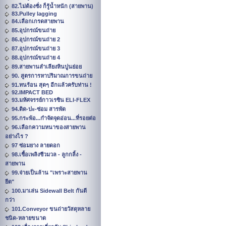
82.ไม่ต้องชั่ง ก็รู้น้ำหนัก (สายพาน)
83.Pulley lagging
84.เลือกเกรดสายพาน
85.อุปกรณ์ขนถ่าย
86.อุปกรณ์ขนถ่าย 2
87.อุปกรณ์ขนถ่าย 3
88.อุปกรณ์ขนถ่าย 4
89.สายพานลำเลียงหินปูนย่อย
90. สูตรการหาปริมาณการขนถ่าย
91.ทนร้อน สุดๆ อีกแล้วครับท่าน !
92.IMPACT BED
93.มหัศจรรย์กาวเรซิน ELI-FLEX
94.ติด-ปะ-ซ่อม สารพัด
95.กระพ้อ...กำจัดจุดอ่อน...ที่รอยต่อ
96.เลือกความหนาของสายพาน
อย่างไร ?
97 ซ่อมยาง ลายดอก
98.เชื้อเพลิงชีวมวล - ลูกกลิ้ง -
สายพาน
99.จ่ายเป็นล้าน "เพราะสายพาน
ยืด"
100.มาเล่น Sidewall Belt กันดี
กว่า
101.Conveyor ขนถ่ายวัสดุหลาย
ชนิด-หลายขนาด