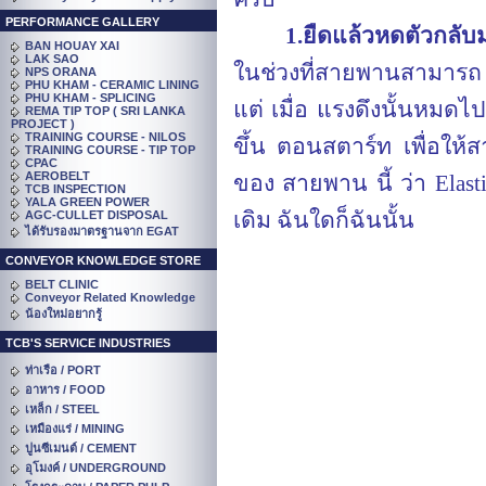
PERFORMANCE GALLERY
1.ยืดแล้วหดตัวกลับ
BAN HOUAY XAI
LAK SAO
ในช่วงที่สายพานสามารถ ย
NPS ORANA
PHU KHAM - CERAMIC LINING
PHU KHAM - SPLICING
แต่ เมื่อ แรงดึงนั้นหมด
REMA TIP TOP ( SRI LANKA
PROJECT )
TRAINING COURSE - NILOS
ขึ้น ตอนสตาร์ท เพื่อให้ส
TRAINING COURSE - TIP TOP
CPAC
AEROBELT
ของ สายพาน นี้ ว่า
Elast
TCB INSPECTION
YALA GREEN POWER
เดิม ฉันใดก็ฉันนั้น
AGC-CULLET DISPOSAL
ได้รับรองมาตรฐานจาก EGAT
CONVEYOR KNOWLEDGE STORE
BELT CLINIC
Conveyor Related Knowledge
น้องใหม่อยากรู้
TCB'S SERVICE INDUSTRIES
ท่าเรือ / PORT
อาหาร / FOOD
เหล็ก / STEEL
เหมืองแร่ / MINING
ปูนซีเมนต์ / CEMENT
อุโมงค์ / UNDERGROUND