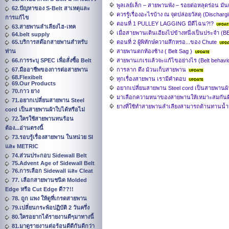
พูลเลย์เล็ก – สายพานพัง – รอยต่อหลุดร่อน มันเ
62.ปัญหาของ S-Belt สาเหตุและ
ควรรู้เรื่องอะไรบ้าง ณ จุดปล่อยวัสดุ (Discharg
การแก้ไข
ตอนที่ 1 PULLEY LAGGING มีดีไฉน?!?
63.สายพานลำเลียงไฮ-เทค
เมื่อสายพานเดินเอียงไปข้างหนึ่งเป็นประจำ
64.belt supply
65.บริการสต๊อกสายพานสำหรับ
ตอนที่ 2 ผู้พิทักษ์ความสึกหรอ...ของ Chute
ท่าน
สายพานตกท้องช้าง ( Belt Sag )
66.การระบุ SPEC เพื่อสั่งซื้อ Belt
สายพานเกเรแล้วจะแก้ไขอย่างไร (Belt behavio
67.มืออาชีพของการต่อสายพาน
การลาก ดึง ม้วนเก็บสายพาน
68.Flexibelt
ทุกเรื่องสายพาน เรามีคำตอบ
69.Our Products
อยากเปลี่ยนสายพาน Steel cord เป็นสายพานผ้า
70.กาว ยาง
มาเลือกความหนาของสายพานให้เหมาะสมกันดี
71.อยากเปลี่ยนสายพาน Steel
ยางที่ใช้ทำสายพานลำเลียงสามารถต้านทานน้ำ
cord เป็นสายพานผ้าใบได้หรือไม่
72.ใครใช้สายพานทนร้อน
ต้อง...อ่านตรงนี้
73.รอบรู้เรื่องสายพาน ในหน่วย SI
และ METRIC
74.ส่วนประกอบ Sidewall Belt
75.Advent Age of Sidewall Belt
76.การเลือก Sidewall และ Cleat
77. เลือกสายพานชนิด Molded
Edge หรือ Cut Edge ดี??!!
78. ถูก แพง ให้ดูที่เกรดสายพาน
79.เปลี่ยนกระพ้อปฏิบัติ 2 วันครึ่ง
80.ใครอยากได้รายงานดีๆมาทางนี้
81.มาดูรายงานต่อร้อนดีดีกันดีกว่า