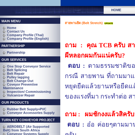
HOME
MAIN MENU
สายพานยืด (Belt Stretch)
Home
Contact Us
Company Profile (Thai)
Company Profile (English)
ถาม
:
คุณ
TCB
ครับ สาย
PARTNERSHIP
Partnership
ผีหลอกผมกันแน่ครับ
?
OUR SERVICES
ตอบ :
ตามธรรมชาติของวั
One Stop Conveyor Service
Belt Splicing
Belt Repair
กรณี สายพาน ที่ถามมาแรง
Pulley lagging
Belt Change Out
Coveyor Preventive
หยุดยืดแล้วยานหรือยืดแล้
Maintenance
Inspection/ Commissioning
ของแรงที่มา กระทำต่อ ส
Vulcanizer Repair
OUR PRODUCTS
Rubber Belt Supply+PVC
ถาม :
ผมชักงงแล้วสิครับ
Conveyor Accessories Supply
TURN KEY CONVEYOR PROJECT
ตอบ :
อ๋อ ค่อยๆตามมาน
AEROBELT (Air Supported
Belt) from South Africa
ครับ
Conveyor Systems Supply