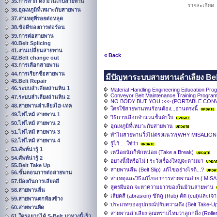
35.การลาก ดึง ม้วนเก็บสายพาน
รายละเอียด
36.อุณหภูมิที่เหมาะกับสายพาน
37.สาเหตุที่รอยต่อหลุด
38.ข้อดีของการต่อร้อน
39.การต่อสายพาน
40.Belt Splicing
41.งานเปลี่ยนสายพาน
« Back
42.Belt change out
43.การเลือกสายพาน
44.การเรียกชื่อสายพาน
มีปัญหาระบบสายพานลำเลียง Belt 
45.Belt Repair
46.ระบบลำเลียงถ่านหิน 1
Material Handling Engineering Education Pro
Conveyor Belt Maintenance Training Progra
47.ระบบลำเลียงถ่านหิน 2
NO BODY BUT YOU >>> (PORTABLE CON
48.สายพานลำเลียงไฮ-เทค
ใครใช้สายพานทนร้อนต้อง...อ่านตรงนี้
49.ไฟไหม้ สายพาน 1
วิธีการเลือกจำนวนชั้นผ้าใบ
50.ไฟไหม้ สายพาน 2
อุณหภูมิที่เหมาะกับสายพาน
51.ไฟไหม้ สายพาน 3
ทำไมสายพานวิ่งไม่ตรงแนว?(WHY MISALIG
52.ไฟไหม้ สายพาน 4
รู้ไว้ ... ใช่ว่า
53.ศัพท์น่ารู้ 1
เหนื่อยนักก็พักหน่อย (Take a Break)
54.ศัพท์น่ารู้ 2
อย่างนี้มีหรือไม่ ! ระวังเรื่องใหญ่จะตามมา
55.Belt Take Up
สายพานลื่น (Belt Slip) แก้ไขอย่างไรดี...?
56.ขั้นตอนการต่อสายพาน
สาเหตุและวิธีแก้ไขอาการสายพานส่าย ( M
57.ป้องกันการเสียดสี
สูตรผีบอก จะหาความยาวของในม้วนสายพาน
58.สายพานลื่น
เสียดสี (abrasion) ขัดถู (Rub) ตัด (cut)และเจ
59.สายพานตกท้องช้าง
ประเภทของอุปกรณ์ปรับความตึง (Belt Take-U
60.สายพานยืด
สายพานลำเลียง คุณทราบไหมว่าลูกกลิ้ง (Roller ,
61.ใครอยากได้ S-Belt มาทางนี้เร็ว