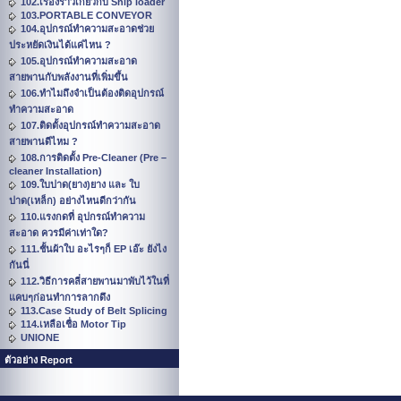
102.เรื่องราวเกี่ยวกับ Ship loader
103.PORTABLE CONVEYOR
104.อุปกรณ์ทำความสะอาดช่วย
ประหยัดเงินได้แค่ไหน ?
105.อุปกรณ์ทำความสะอาด
สายพานกับพลังงานที่เพิ่มขึ้น
106.ทำไมถึงจำเป็นต้องติดอุปกรณ์
ทำความสะอาด
107.ติดตั้งอุปกรณ์ทำความสะอาด
สายพานดีไหม ?
108.การติดตั้ง Pre-Cleaner (Pre –
cleaner Installation)
109.ใบปาด(ยาง)ยาง และ ใบ
ปาด(เหล็ก) อย่างไหนดีกว่ากัน
110.แรงกดที่ อุปกรณ์ทำความ
สะอาด ควรมีค่าเท่าใด?
111.ชั้นผ้าใบ อะไรๆก็ EP เอ๊ะ ยังไง
กันนี่
112.วิธีการคลี่สายพานมาพับไว้ในที่
แคบๆก่อนทำการลากดึง
113.Case Study of Belt Splicing
114.เหลือเชื่อ Motor Tip
UNIONE
ตัวอย่าง Report