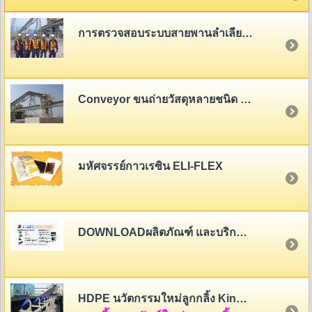
การตรวจสอบระบบสายพานลำเลียง (Belt Conveyor System Inspection)
Conveyor ขนถ่ายวัสดุหลายชนิด - หลายขนาด
มหัศจรรย์กาวเรซิน ELI-FLEX
DOWNLOADผลิตภัณฑ์ และบริการของสายพานไทย
HDPE นวัตกรรมใหม่ลูกกลิ้ง King Roller (HDPE Rollers Innovation)