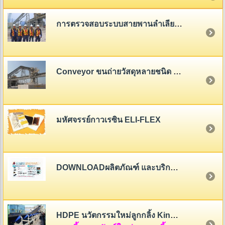
การตรวจสอบระบบสายพานลำเลียง (Belt Conveyor System Inspection)
Conveyor ขนถ่ายวัสดุหลายชนิด - หลายขนาด
มหัศจรรย์กาวเรซิน ELI-FLEX
DOWNLOADผลิตภัณฑ์ และบริการของสายพานไทย
HDPE นวัตกรรมใหม่ลูกกลิ้ง King Roller (HDPE Rollers Innovation)