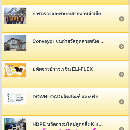
การตรวจสอบระบบสายพานลำเลียง (Belt Conveyor System Inspection)
Conveyor ขนถ่ายวัสดุหลายชนิด - หลายขนาด
มหัศจรรย์กาวเรซิน ELI-FLEX
DOWNLOADผลิตภัณฑ์ และบริการของสายพานไทย
HDPE นวัตกรรมใหม่ลูกกลิ้ง King Roller (HDPE Rollers Innovation)