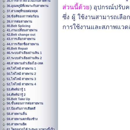
35.การลาก ดึง ม้วนเก็บสายพาน
ส่วนนี้ด้วย
) อุปกรณ์ปรับ
36.อุณหภูมิที่เหมาะกับสายพาน
37.สาเหตุที่รอยต่อหลุด
ซึ่ง ผู้ ใช้งานสามารถเลื
38.ข้อดีของการต่อร้อน
39.การต่อสายพาน
การใช้งานและสภาพแวดล้
40.Belt Splicing
41.งานเปลี่ยนสายพาน
42.Belt change out
43.การเลือกสายพาน
44.การเรียกชื่อสายพาน
45.Belt Repair
46.ระบบลำเลียงถ่านหิน 1
47.ระบบลำเลียงถ่านหิน 2
48.สายพานลำเลียงไฮ-เทค
49.ไฟไหม้ สายพาน 1
50.ไฟไหม้ สายพาน 2
51.ไฟไหม้ สายพาน 3
52.ไฟไหม้ สายพาน 4
53.ศัพท์น่ารู้ 1
54.ศัพท์น่ารู้ 2
55.Belt Take Up
56.ขั้นตอนการต่อสายพาน
57.ป้องกันการเสียดสี
58.สายพานลื่น
59.สายพานตกท้องช้าง
60.สายพานยืด
61.ใครอยากได้ S-Belt มาทางนี้เร็ว