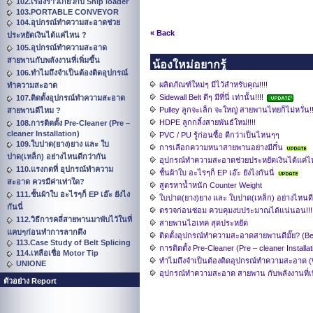
102.เรื่องราวเกี่ยวกับ Ship loader
103.PORTABLE CONVEYOR
104.อุปกรณ์ทำความสะอาดช่วย
« Back
ประหยัดเงินได้แค่ไหน ?
105.อุปกรณ์ทำความสะอาด
สายพานกับพลังงานที่เพิ่มขึ้น
น้องใหม่อยากรู้
106.ทำไมถึงจำเป็นต้องติดอุปกรณ์
ผลิตภัณฑ์ใหม่ๆ มีไว้สำหรับคุณ!!!!
ทำความสะอาด
Sidewall Belt ดีๆ มีที่นี่ เท่านั้น!!!!
107.ติดตั้งอุปกรณ์ทำความสะอาด
Pulley ลูกจะเล็ก จะใหญ่ สายพานไทยก็ไม่หวั่น!!
สายพานดีไหม ?
HDPE ลูกกลิ้งสายพันธ์ใหม่!!!!
108.การติดตั้ง Pre-Cleaner (Pre –
cleaner Installation)
PVC / PU รู้ก่อนซื้อ ดีกว่าเป็นไหนๆๆ
109.ใบปาด(ยาง)ยาง และ ใบ
การเลือกความหนาสายพานอย่างมีกึ๋น
ปาด(เหล็ก) อย่างไหนดีกว่ากัน
อุปกรณ์ทำความสะอาดช่วยประหยัดเงินได้แค่ไ
110.แรงกดที่ อุปกรณ์ทำความ
ชั้นผ้าใบ อะไรๆก็ EP เอ๊ะ ยังไงกันนี่
สะอาด ควรมีค่าเท่าใด?
สูตรหาน้ำหนัก Counter Weight
111.ชั้นผ้าใบ อะไรๆก็ EP เอ๊ะ ยังไง
ใบปาด(ยาง)ยาง และ ใบปาด(เหล็ก) อย่างไหนดีกว
กันนี่
ตรวจก่อนซ่อม ควบคุมงบประมาณได้แน่นอน!!!
112.วิธีการคลี่สายพานมาพับไว้ในที่
สายพานไฮเทค สุดประหยัด
แคบๆก่อนทำการลากดึง
ติดตั้งอุปกรณ์ทำความสะอาดสายพานดีมั๊ย? (Be
113.Case Study of Belt Splicing
การติดตั้ง Pre-Cleaner (Pre – cleaner Installat
114.เหลือเชื่อ Motor Tip
ทำไมถึงจำเป็นต้องติดอุปกรณ์ทำความสะอาด (W
UNIONE
อุปกรณ์ทำความสะอาด สายพาน กับพลังงานที่เพิ
ตัวอย่าง Report