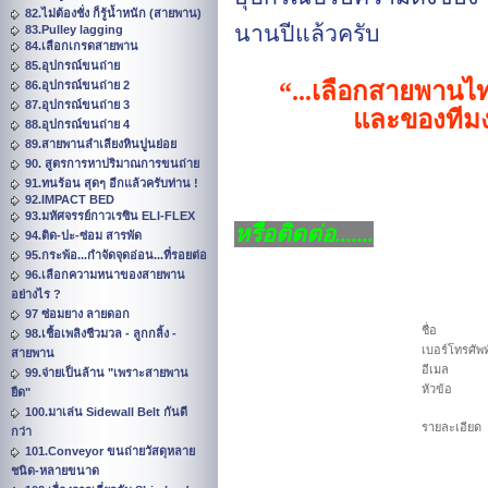
82.ไม่ต้องชั่ง ก็รู้น้ำหนัก (สายพาน)
นานปีแล้วครับ
83.Pulley lagging
84.เลือกเกรดสายพาน
85.อุปกรณ์ขนถ่าย
“...
เลือกสายพานไท
86.อุปกรณ์ขนถ่าย 2
87.อุปกรณ์ขนถ่าย 3
และของทีมง
88.อุปกรณ์ขนถ่าย 4
89.สายพานลำเลียงหินปูนย่อย
90. สูตรการหาปริมาณการขนถ่าย
91.ทนร้อน สุดๆ อีกแล้วครับท่าน !
92.IMPACT BED
93.มหัศจรรย์กาวเรซิน ELI-FLEX
หรือติดต่อ.......
94.ติด-ปะ-ซ่อม สารพัด
95.กระพ้อ...กำจัดจุดอ่อน...ที่รอยต่อ
96.เลือกความหนาของสายพาน
อย่างไร ?
97 ซ่อมยาง ลายดอก
ชื่อ
98.เชื้อเพลิงชีวมวล - ลูกกลิ้ง -
เบอร์โทรศัพท
สายพาน
อีเมล
99.จ่ายเป็นล้าน "เพราะสายพาน
หัวข้อ
ยืด"
100.มาเล่น Sidewall Belt กันดี
รายละเอียด
กว่า
101.Conveyor ขนถ่ายวัสดุหลาย
ชนิด-หลายขนาด