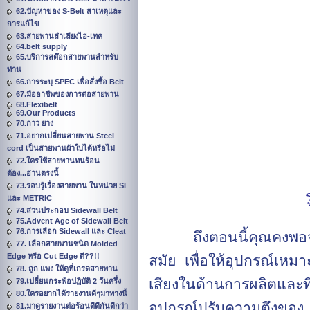
62.ปัญหาของ S-Belt สาเหตุและ
การแก้ไข
63.สายพานลำเลียงไฮ-เทค
64.belt supply
65.บริการสต๊อกสายพานสำหรับ
ท่าน
66.การระบุ SPEC เพื่อสั่งซื้อ Belt
67.มืออาชีพของการต่อสายพาน
68.Flexibelt
69.Our Products
70.กาว ยาง
71.อยากเปลี่ยนสายพาน Steel
cord เป็นสายพานผ้าใบได้หรือไม่
72.ใครใช้สายพานทนร้อน
ต้อง...อ่านตรงนี้
73.รอบรู้เรื่องสายพาน ในหน่วย SI
และ METRIC
74.ส่วนประกอบ Sidewall Belt
75.Advent Age of Sidewall Belt
76.การเลือก Sidewall และ Cleat
ถึงตอนนี้คุณคงพอ
77. เลือกสายพานชนิด Molded
Edge หรือ Cut Edge ดี??!!
สมัย เพื่อให้อุปกรณ์เหมาะ
78. ถูก แพง ให้ดูที่เกรดสายพาน
เสียงในด้านการผลิตและ
79.เปลี่ยนกระพ้อปฏิบัติ 2 วันครึ่ง
80.ใครอยากได้รายงานดีๆมาทางนี้
อุปกรณ์ปรับความตึงขอ
81.มาดูรายงานต่อร้อนดีดีกันดีกว่า