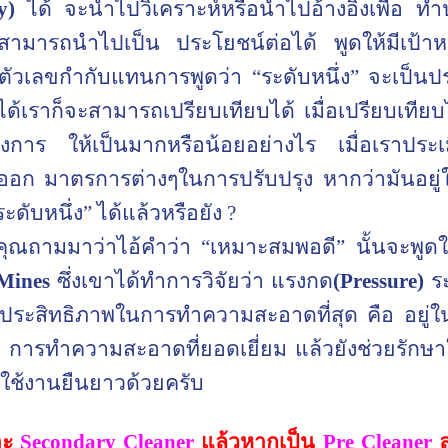
y
)
ได้ จะนำไปวิเคราะห์หรือนำไปอ้างอิงเพื่อ ทำ
งสามารถนำไปเป็น ประโยชน์ต่อได้ พูดให้มีเป้
่มีตัวเลขกำกับแทนการพูดว่า
“
ระดับหนึ่ง
”
จะเป็นปร
ัดได้เราก็จะสามารถเปรียบเทียบได้ เมื่อเปรียบเทียบ
าต้องการ ให้เป็นมากหรือน้อยอย่างไร เมื่อเรา
อก มาตรการต่างๆในการปรับปรุง หากว่ามันอยู่ใน
ระดับหนึ่ง
”
ได้แล้วหรือยัง
?
ที่คุณถามมาว่าไอ้คำว่า
“
เหมาะสมพอดี
”
นั้นจะพูด
Mines
ซึ่งเขาได้ทำการวิจัยว่า แรงกด
(
Pressure)
ร
ีประสิทธิภาพในการทำความสะอาดที่สุด คือ อยู่
การทำความสะอาดที่ยอดเยี่ยม แล้วยังช่วยรักษา
รใช้งานยืนยาวด้วยครับ
าะ
Secondary
Cleaner
แล้วหากเป็น
Pre
Cleaner
ล