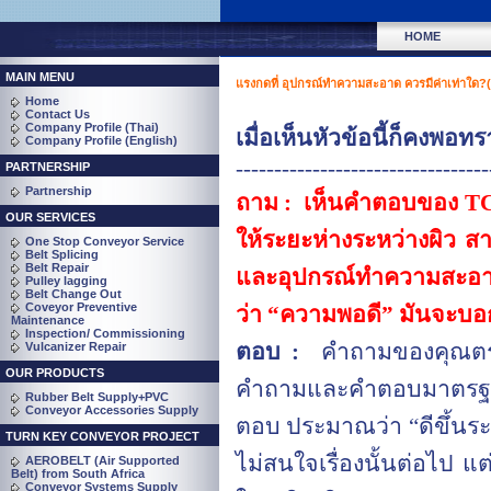
HOME
MAIN MENU
แรงกดที่ อุปกรณ์ทำความสะอาด ควรมีค่าเท่าใด?
Home
Contact Us
Company Profile (Thai)
เมื่อเห็นหัวข้อนี้ก็คงพอทร
Company Profile (English)
---------------------------------
PARTNERSHIP
Partnership
ถาม :
เห็นคำตอบของ
T
OUR SERVICES
ให้ระยะห่างระหว่างผิว ส
One Stop Conveyor Service
Belt Splicing
Belt Repair
และอุปกรณ์ทำความสะอาด
Pulley lagging
Belt Change Out
Coveyor Preventive
ว่า
“
ความพอดี
”
มันจะบอก
Maintenance
Inspection/ Commissioning
ตอบ :
คำถามของคุณตรงใ
Vulcanizer Repair
OUR PRODUCTS
คำถามและคำตอบมาตรฐาน 
Rubber Belt Supply+PVC
Conveyor Accessories Supply
ตอบ ประมาณว่า
“
ดีขึ้นร
TURN KEY CONVEYOR PROJECT
ไม่สนใจเรื่องนั้นต่อไป 
AEROBELT (Air Supported
Belt) from South Africa
Conveyor Systems Supply