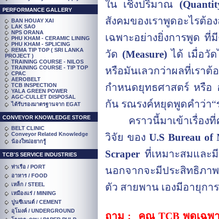
ใน เชิงปริมาณ
(
Quantit
PERFORMANCE GALLERY
สังคมของเราพูดอะไรต้อ
BAN HOUAY XAI
LAK SAO
NPS ORANA
เฉพาะอย่างยิ่งการพูด ที
PHU KHAM - CERAMIC LINING
PHU KHAM - SPLICING
REMA TIP TOP ( SRI LANKA
วัด
(
Measure
)
ได้ เมื่อว
PROJECT )
TRAINING COURSE - NILOS
TRAINING COURSE - TIP TOP
หรือมันเลวกว่าผลที่เร
CPAC
AEROBELT
กำหนดยุทธศาสตร์ หรือ อ
TCB INSPECTION
YALA GREEN POWER
AGC-CULLET DISPOSAL
กัน รณรงค์หยุดพูดคำว่า
“
ได้รับรองมาตรฐานจาก EGAT
CONVEYOR KNOWLEDGE STORE
คราวนี้มาเข้าเรื่อง
BELT CLINIC
Conveyor Related Knowledge
วิจัย ของ
U.S
Bureau of 
น้องใหม่อยากรู้
Scraper
ที่เหมาะสมและม
TCB'S SERVICE INDUSTRIES
ท่าเรือ / PORT
นอกจากจะมีประสิทธิภาพ 
อาหาร / FOOD
เหล็ก / STEEL
ตัว สายพาน เองมีอายุกา
เหมืองแร่ / MINING
ปูนซีเมนต์ / CEMENT
อุโมงค์ / UNDERGROUND
ถาม :
คุณ
TCB
พูดเฉพ