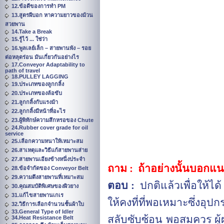
12.ข้อดีของการทำ PM
13.สูตรผีบอก หาความยาวของม้วน
สวยพาน
14.Take a Break
15.รู้ไว้ ... ใช่ว่า
16.พูลเลย์เล็ก – สายพานพัง – รอย
ต่อหลุดร่อน มันเกี่ยวกันอย่างไร
17.Conveyor Adaptability to
path of travel
18.PULLEY LAGGING
19.ประเภทของลูกกลิ้ง
20.ประเภทของล้อขับ
21.ลูกกลิ้งกับแรงม้า
22.ลูกกลิ้งมีหน้าที่อะไร
23.ผู้พิทักษ์ความสึกหรอของ Chute
24.Rubber cover grade for oil
service
25.เลือกความหนาให้เหมาะสม
26.สาเหตุและวิธีแก้สายพานส่าย
27.สายพานเอียงข้างหนึ่งประจำ
ถาม :
ถ้าอย่างนั้นบอกแน
28.ข้อจำกัดของ Conveyor Belt
29.ความตึงสายพานที่เหมาะสม
ตอบ :
ปกติแล้วเพื่อให้ไ
30.คุณสมบัติพิเศษของผิวยาง
31.แก้ไขสายพานเกเร
ให้คงที่ที่พอเหมาะซึ่งอ
32.วิธีการเลือกจำนวนชั้นผ้าใบ
33.General Type of Idler
สลับซับซ้อน พอสมควร ผู้
34.Heat Resistance Belt