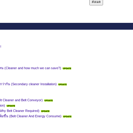
!
หน (Cleaner and how much we can save?)
่ากัน (Secondary cleaner Installation)
lt Cleaner and Belt Conveyor)
ion)
hy Belt Cleaner Required)
่มขึ้น (Belt Cleaner And Energy Consume)