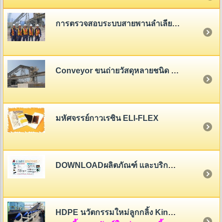
การตรวจสอบระบบสายพานลำเลียง (Belt Conveyor System Inspection)
Conveyor ขนถ่ายวัสดุหลายชนิด - หลายขนาด
มหัศจรรย์กาวเรซิน ELI-FLEX
DOWNLOADผลิตภัณฑ์ และบริการของสายพานไทย
HDPE นวัตกรรมใหม่ลูกกลิ้ง King Roller (HDPE Rollers Innovation)