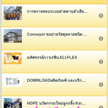
การตรวจสอบระบบสายพานลำเลียง (Belt Conveyor System Inspection)
Conveyor ขนถ่ายวัสดุหลายชนิด - หลายขนาด
มหัศจรรย์กาวเรซิน ELI-FLEX
DOWNLOADผลิตภัณฑ์ และบริการของสายพานไทย
HDPE นวัตกรรมใหม่ลูกกลิ้ง King Roller (HDPE Rollers Innovation)