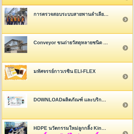
การตรวจสอบระบบสายพานลำเลียง (Belt Conveyor System Inspection)
Conveyor ขนถ่ายวัสดุหลายชนิด - หลายขนาด
มหัศจรรย์กาวเรซิน ELI-FLEX
DOWNLOADผลิตภัณฑ์ และบริการของสายพานไทย
HDPE นวัตกรรมใหม่ลูกกลิ้ง King Roller (HDPE Rollers Innovation)