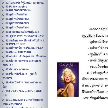
82.ไม่ต้องชั่ง ก็รู้น้ำหนัก (สายพาน)
83.Pulley lagging
84.เลือกเกรดสายพาน
85.อุปกรณ์ขนถ่าย
86.อุปกรณ์ขนถ่าย 2
87.อุปกรณ์ขนถ่าย 3
88.อุปกรณ์ขนถ่าย 4
89.สายพานลำเลียงหินปูนย่อย
90. สูตรการหาปริมาณการขนถ่าย
91.ทนร้อน สุดๆ อีกแล้วครับท่าน !
92.IMPACT BED
93.มหัศจรรย์กาวเรซิน ELI-FLEX
94.ติด-ปะ-ซ่อม สารพัด
95.กระพ้อ...กำจัดจุดอ่อน...ที่รอยต่อ
96.เลือกความหนาของสายพาน
อย่างไร ?
97 ซ่อมยาง ลายดอก
98.เชื้อเพลิงชีวมวล - ลูกกลิ้ง -
สายพาน
99.จ่ายเป็นล้าน "เพราะสายพาน
ยืด"
100.มาเล่น Sidewall Belt กันดี
กว่า
101.Conveyor ขนถ่ายวัสดุหลาย
ชนิด-หลายขนาด