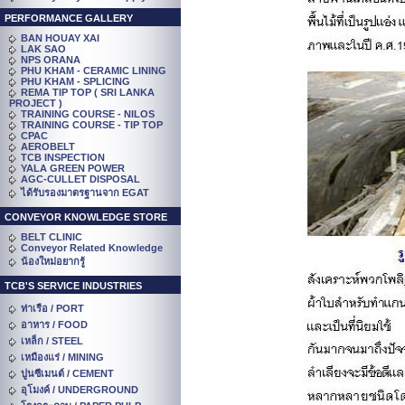
PERFORMANCE GALLERY
BAN HOUAY XAI
LAK SAO
NPS ORANA
PHU KHAM - CERAMIC LINING
PHU KHAM - SPLICING
REMA TIP TOP ( SRI LANKA
PROJECT )
TRAINING COURSE - NILOS
TRAINING COURSE - TIP TOP
CPAC
AEROBELT
TCB INSPECTION
YALA GREEN POWER
AGC-CULLET DISPOSAL
ได้รับรองมาตรฐานจาก EGAT
CONVEYOR KNOWLEDGE STORE
BELT CLINIC
Conveyor Related Knowledge
น้องใหม่อยากรู้
TCB'S SERVICE INDUSTRIES
ท่าเรือ / PORT
อาหาร / FOOD
เหล็ก / STEEL
เหมืองแร่ / MINING
ปูนซีเมนต์ / CEMENT
อุโมงค์ / UNDERGROUND