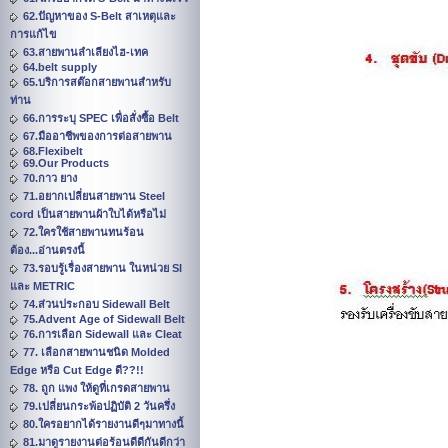
62.ปัญหาของ S-Belt สาเหตุและ
การแก้ไข
63.สายพานลำเลียงไฮ-เทค
64.belt supply
65.บริการสต๊อกสายพานสำหรับ
ท่าน
66.การระบุ SPEC เพื่อสั่งซื้อ Belt
67.มืออาชีพของการต่อสายพาน
68.Flexibelt
69.Our Products
70.กาว ยาง
71.อยากเปลี่ยนสายพาน Steel
cord เป็นสายพานผ้าใบได้หรือไม่
72.ใครใช้สายพานทนร้อน
ต้อง...อ่านตรงนี้
73.รอบรู้เรื่องสายพาน ในหน่วย SI
และ METRIC
74.ส่วนประกอบ Sidewall Belt
75.Advent Age of Sidewall Belt
76.การเลือก Sidewall และ Cleat
77. เลือกสายพานชนิด Molded
Edge หรือ Cut Edge ดี??!!
78. ถูก แพง ให้ดูที่เกรดสายพาน
79.เปลี่ยนกระพ้อปฏิบัติ 2 วันครึ่ง
80.ใครอยากได้รายงานดีๆมาทางนี้
81.มาดูรายงานต่อร้อนดีดีกันดีกว่า