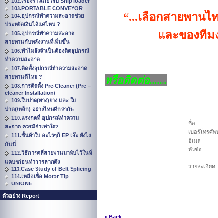
102.เรื่องราวเกี่ยวกับ Ship loader
103.PORTABLE CONVEYOR
“...
เลือกสายพานไทย
104.อุปกรณ์ทำความสะอาดช่วย
ประหยัดเงินได้แค่ไหน ?
และของทีมง
105.อุปกรณ์ทำความสะอาด
สายพานกับพลังงานที่เพิ่มขึ้น
106.ทำไมถึงจำเป็นต้องติดอุปกรณ์
ทำความสะอาด
107.ติดตั้งอุปกรณ์ทำความสะอาด
สายพานดีไหม ?
หรือติดต่อ.......
108.การติดตั้ง Pre-Cleaner (Pre –
cleaner Installation)
109.ใบปาด(ยาง)ยาง และ ใบ
ปาด(เหล็ก) อย่างไหนดีกว่ากัน
110.แรงกดที่ อุปกรณ์ทำความ
ชื่อ
สะอาด ควรมีค่าเท่าใด?
เบอร์โทรศัพท
111.ชั้นผ้าใบ อะไรๆก็ EP เอ๊ะ ยังไง
อีเมล
กันนี่
หัวข้อ
112.วิธีการคลี่สายพานมาพับไว้ในที่
แคบๆก่อนทำการลากดึง
รายละเอียด
113.Case Study of Belt Splicing
114.เหลือเชื่อ Motor Tip
UNIONE
ตัวอย่าง Report
« Back