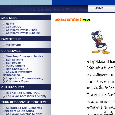
HOME
MAIN MENU
อุปกรณ์ขนถ่ายวัสดุ 2
Home
Contact Us
Company Profile (Thai)
Company Profile (English)
PARTNERSHIP
Partnership
OUR SERVICES
One Stop Conveyor Service
Belt Splicing
Belt Repair
Pulley lagging
Belt Change Out
Coveyor Preventive
Maintenance
Inspection/ Commissioning
Vulcanizer Repair
OUR PRODUCTS
Rubber Belt Supply+PVC
Conveyor Accessories Supply
TURN KEY CONVEYOR PROJECT
AEROBELT (Air Supported
Belt) from South Africa
Conveyor Systems Supply