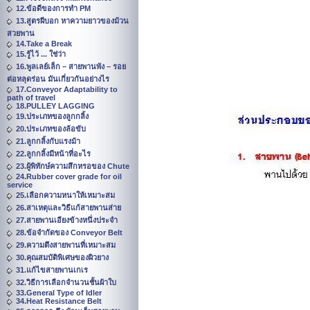
12.ข้อดีของการทำ PM
13.สูตรผีบอก หาความยาวของม้วน
สวยพาน
14.Take a Break
15.รู้ไว้ ... ใช่ว่า
16.พูลเลย์เล็ก – สายพานพัง – รอย
ต่อหลุดร่อน มันเกี่ยวกันอย่างไร
17.Conveyor Adaptability to
path of travel
18.PULLEY LAGGING
19.ประเภทของลูกกลิ้ง
20.ประเภทของล้อขับ
21.ลูกกลิ้งกับแรงม้า
22.ลูกกลิ้งมีหน้าที่อะไร
23.ผู้พิทักษ์ความสึกหรอของ Chute
24.Rubber cover grade for oil
service
25.เลือกความหนาให้เหมาะสม
26.สาเหตุและวิธีแก้สายพานส่าย
27.สายพานเอียงข้างหนึ่งประจำ
28.ข้อจำกัดของ Conveyor Belt
29.ความตึงสายพานที่เหมาะสม
30.คุณสมบัติพิเศษของผิวยาง
31.แก้ไขสายพานเกเร
32.วิธีการเลือกจำนวนชั้นผ้าใบ
33.General Type of Idler
34.Heat Resistance Belt