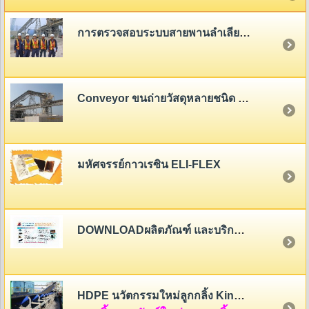
การตรวจสอบระบบสายพานลำเลียง (Belt Conveyor System Inspection)
Conveyor ขนถ่ายวัสดุหลายชนิด - หลายขนาด
มหัศจรรย์กาวเรซิน ELI-FLEX
DOWNLOADผลิตภัณฑ์ และบริการของสายพานไทย
HDPE นวัตกรรมใหม่ลูกกลิ้ง King Roller (HDPE Rollers Innovation)