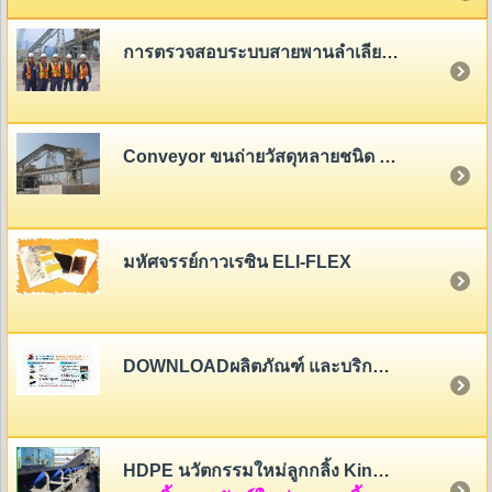
การตรวจสอบระบบสายพานลำเลียง (Belt Conveyor System Inspection)
Conveyor ขนถ่ายวัสดุหลายชนิด - หลายขนาด
มหัศจรรย์กาวเรซิน ELI-FLEX
DOWNLOADผลิตภัณฑ์ และบริการของสายพานไทย
HDPE นวัตกรรมใหม่ลูกกลิ้ง King Roller (HDPE Rollers Innovation)