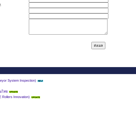
์
yor System Inspection)
นไทย
 Rollers Innovation)