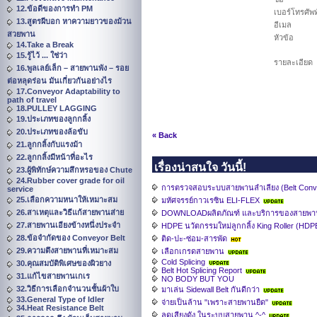
12.ข้อดีของการทำ PM
เบอร์โทรศัพท
13.สูตรผีบอก หาความยาวของม้วน
อีเมล
สวยพาน
หัวข้อ
14.Take a Break
15.รู้ไว้ ... ใช่ว่า
รายละเอียด
16.พูลเลย์เล็ก – สายพานพัง – รอย
ต่อหลุดร่อน มันเกี่ยวกันอย่างไร
17.Conveyor Adaptability to
path of travel
18.PULLEY LAGGING
19.ประเภทของลูกกลิ้ง
20.ประเภทของล้อขับ
« Back
21.ลูกกลิ้งกับแรงม้า
22.ลูกกลิ้งมีหน้าที่อะไร
เรื่องน่าสนใจ วันนี้!
23.ผู้พิทักษ์ความสึกหรอของ Chute
24.Rubber cover grade for oil
การตรวจสอบระบบสายพานลำเลียง (Belt Conve
service
25.เลือกความหนาให้เหมาะสม
มหัศจรรย์กาวเรซิน ELI-FLEX
26.สาเหตุและวิธีแก้สายพานส่าย
DOWNLOADผลิตภัณฑ์ และบริการของสายพา
27.สายพานเอียงข้างหนึ่งประจำ
HDPE นวัตกรรมใหม่ลูกกลิ้ง King Roller (HDPE
28.ข้อจำกัดของ Conveyor Belt
ติด-ปะ-ซ่อม-สารพัด
29.ความตึงสายพานที่เหมาะสม
เลือกเกรดสายพาน
Cold Splicing
30.คุณสมบัติพิเศษของผิวยาง
Belt Hot Splicing Report
31.แก้ไขสายพานเกเร
NO BODY BUT YOU
32.วิธีการเลือกจำนวนชั้นผ้าใบ
มาเล่น Sidewall Belt กันดีกว่า
33.General Type of Idler
จ่ายเป็นล้าน "เพราะสายพานยืด"
34.Heat Resistance Belt
ลดเสียงดัง ในระบบสายพาน ^-^