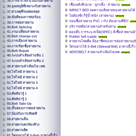
35.การลาก ดึง ม้วนเก็บสายพาน
เชื้อเพลิงชีวมวล - ลูกกลิ้ง - สายพาน
36.อุณหภูมิที่เหมาะกับสายพาน
IMPACT BED ลดความเสียหายของสายพานได้
37.สาเหตุที่รอยต่อหลุด
ไม่ต้องชั่ง ก็รู้น้ำหนัก (สายพาน)
38.ข้อดีของการต่อร้อน
ก่อนซื้อสายพาน PVC + PU ต้องอ่านที่นี่!!!
39.การต่อสายพาน
บริการสต๊อกสายพานสำหรับท่าน
40.Belt Splicing
41.งานเปลี่ยนสายพาน
ตอนที่1 การระบุ สเป็ค(SPEC) สั่งซื้อสายพานผ้
42.Belt change out
Rubber belt supply
43.การเลือกสายพาน
สายพานไทยคือ มืออาชีพของการต่อสายพาน(Belt 
44.การเรียกชื่อสายพาน
ใครอยากได้ S-Belt (Sidewall Belt) มาทางนี้เร็ว
45.Belt Repair
AEROBELT สายพานลำเลียงไฮเทค
46.ระบบลำเลียงถ่านหิน 1
47.ระบบลำเลียงถ่านหิน 2
48.สายพานลำเลียงไฮ-เทค
49.ไฟไหม้ สายพาน 1
50.ไฟไหม้ สายพาน 2
51.ไฟไหม้ สายพาน 3
52.ไฟไหม้ สายพาน 4
53.ศัพท์น่ารู้ 1
54.ศัพท์น่ารู้ 2
55.Belt Take Up
56.ขั้นตอนการต่อสายพาน
57.ป้องกันการเสียดสี
58.สายพานลื่น
59.สายพานตกท้องช้าง
60.สายพานยืด
61.ใครอยากได้ S-Belt มาทางนี้เร็ว