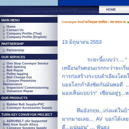
HOME
MAIN MENU
Conveyor ขนถ่ายวัสดุหลายชนิด - หลายขนาด
Home
Contact Us
Company Profile (Thai)
Company Profile (English)
13 มิถุนายน 2553
PARTNERSHIP
Partnership
OUR SERVICES
ระยะนี้แบบว่า.... ”
One Stop Conveyor Service
Belt Splicing
เหมือนกันตอนแรกกะว่าจะเริ่ม 
Belt Repair
Pulley lagging
การก่อสร้างระบบลำเลียงโดยใช
Belt Change Out
Coveyor Preventive
บอลโลกกำลังซัดกันมันพอดี .
Maintenance
Inspection/ Commissioning
Vulcanizer Repair
มองเห็นแบบว่า“ เซียนอยู่รู.
OUR PRODUCTS
Rubber Belt Supply+PVC
Conveyor Accessories Supply
ทีมอังกฤษ...เก่งแต่ใน
TURN KEY CONVEYOR PROJECT
มากมายเลย... AV บอกได้เลยว่า
AEROBELT (Air Supported
Belt) from South Africa
ดี...แน่นอน” … ฟันธง
Conveyor Systems Supply