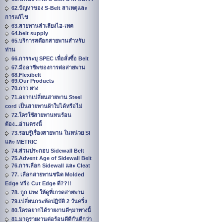
62.ปัญหาของ S-Belt สาเหตุและ
การแก้ไข
63.สายพานลำเลียงไฮ-เทค
64.belt supply
65.บริการสต๊อกสายพานสำหรับ
ท่าน
66.การระบุ SPEC เพื่อสั่งซื้อ Belt
67.มืออาชีพของการต่อสายพาน
68.Flexibelt
69.Our Products
70.กาว ยาง
71.อยากเปลี่ยนสายพาน Steel
cord เป็นสายพานผ้าใบได้หรือไม่
72.ใครใช้สายพานทนร้อน
ต้อง...อ่านตรงนี้
73.รอบรู้เรื่องสายพาน ในหน่วย SI
และ METRIC
74.ส่วนประกอบ Sidewall Belt
75.Advent Age of Sidewall Belt
76.การเลือก Sidewall และ Cleat
77. เลือกสายพานชนิด Molded
Edge หรือ Cut Edge ดี??!!
78. ถูก แพง ให้ดูที่เกรดสายพาน
79.เปลี่ยนกระพ้อปฏิบัติ 2 วันครึ่ง
80.ใครอยากได้รายงานดีๆมาทางนี้
81.มาดูรายงานต่อร้อนดีดีกันดีกว่า