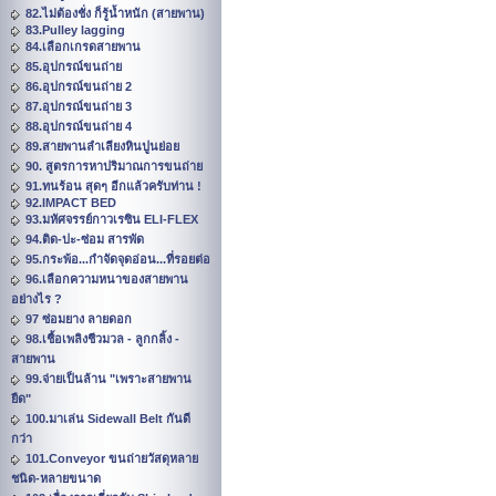
82.ไม่ต้องชั่ง ก็รู้น้ำหนัก (สายพาน)
83.Pulley lagging
84.เลือกเกรดสายพาน
85.อุปกรณ์ขนถ่าย
86.อุปกรณ์ขนถ่าย 2
87.อุปกรณ์ขนถ่าย 3
88.อุปกรณ์ขนถ่าย 4
89.สายพานลำเลียงหินปูนย่อย
90. สูตรการหาปริมาณการขนถ่าย
91.ทนร้อน สุดๆ อีกแล้วครับท่าน !
92.IMPACT BED
93.มหัศจรรย์กาวเรซิน ELI-FLEX
94.ติด-ปะ-ซ่อม สารพัด
95.กระพ้อ...กำจัดจุดอ่อน...ที่รอยต่อ
96.เลือกความหนาของสายพาน
อย่างไร ?
97 ซ่อมยาง ลายดอก
98.เชื้อเพลิงชีวมวล - ลูกกลิ้ง -
สายพาน
99.จ่ายเป็นล้าน "เพราะสายพาน
ยืด"
100.มาเล่น Sidewall Belt กันดี
กว่า
101.Conveyor ขนถ่ายวัสดุหลาย
ชนิด-หลายขนาด