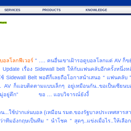
SERVICES
PRODUCTS
KNOWLEDGE
บอลโลกฟีเวอร์
” …. คนอื่นเขาเฝ้ารอดูบอลโลกแต่ AV ก็ขยั
Update เรื่อง Sidewall belt ให้กับแฟนคลับอีกครั้งหนึ่งห
้ Sidewall Belt พอดีก็เลยถือโอกาสนำเสนอ “ แฟนคลับ ” 
.. AV ก็แอบติดตามแบบเล็กๆ อยู่เหมือนกัน..ขอเป็นเซียน
..หมู่อยู่ตึก” ขอ … แอบวิจารณ์ยังงี้
บ้าน...ใช้ปากเล่นบอล (เหมือน รมต.ของรัฐบาลประเทศสารสา
ทีมอังกฤษเป็นทีม “ นำโชค ” สุดๆ..แข่งเมื่อไร..ให้เลือกแ