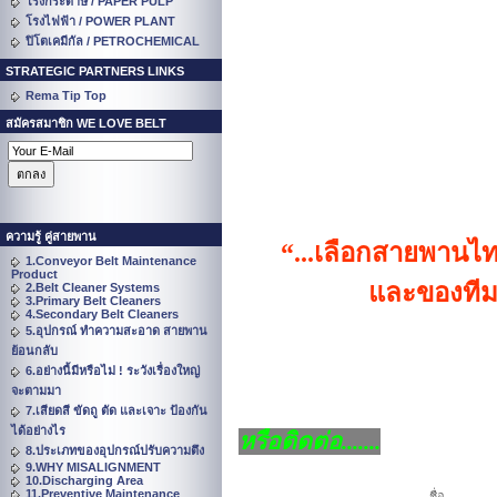
โรงกระดาษ / PAPER PULP
โรงไฟฟ้า / POWER PLANT
ปิโตเคมีกัล / PETROCHEMICAL
STRATEGIC PARTNERS LINKS
Rema Tip Top
สมัครสมาชิก WE LOVE BELT
ความรู้ คู่สายพาน
“...
เลือกสายพานไทย
1.Conveyor Belt Maintenance
Product
และของทีม
2.Belt Cleaner Systems
3.Primary Belt Cleaners
4.Secondary Belt Cleaners
5.อุปกรณ์ ทำความสะอาด สายพาน
ย้อนกลับ
6.อย่างนี้มีหรือไม่ ! ระวังเรื่องใหญ่
จะตามมา
7.เสียดสี ขัดถู ตัด และเจาะ ป้องกัน
ได้อย่างไร
หรือติดต่อ.......
8.ประเภทของอุปกรณ์ปรับความตึง
9.WHY MISALIGNMENT
10.Discharging Area
11.Preventive Maintenance
ชื่อ