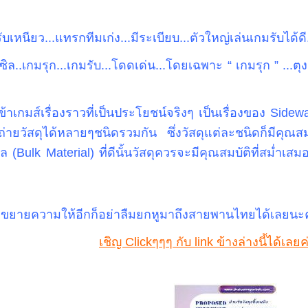
รับเหนียว...แทรกทีมเก่ง...มีระเบียบ...ตัวใหญ่เล่นเกมรับได้
.เกมรุก...เกมรับ...โดดเด่น...โดยเฉพาะ “ เกมรุก ” ...ตุง
้าเกมส์เรื่องราวที่เป็นประโยชน์จริงๆ เป็นเรื่องของ Sidew
นถ่ายวัสดุได้หลายๆชนิดรวมกัน ซึ่งวัสดุแต่ละชนิดก็มีคุ
(Bulk Material) ที่ดีนั้นวัสดุควรจะมีคุณสมบัติที่สม่ำเส
V ช่วยขยายความให้อีกก็อย่าลืมยกหูมาถึงสายพานไทยได้เลย
เชิญ Clickๆๆๆ กับ link ข้างล่างนี้ได้เลยค