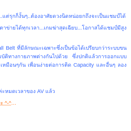
ดี..แต่รุกก็งั้นๆ..ต้องอาศัยดวงนิดหน่อยกถึงจะเป็นแชมป์ได้
ตาข่ายได้ทุกเวลา...เกมฆ่าสุดเฉียบ...โอกาสได้แชมป์มีสูง
all Belt ที่มีลักษณะเฉพาะซึ่งเป็นข้อได้เปรียบกว่าระบบขน
ณสมบัติทางกายภาพต่างกันไปด้วย ซึ่งปกติแล้วการออกแบบ
มอเหมือนๆกัน เพื่อนง่ายต่อการติด Capacity และอื่นๆ ลอง
นะค่ะหมดเวลาของ AV แล้ว
่ะ ^-^
…