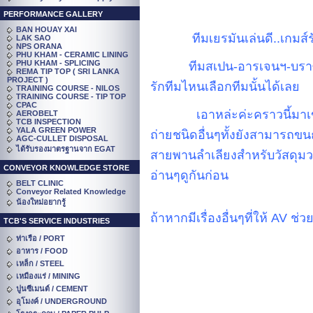
PERFORMANCE GALLERY
BAN HOUAY XAI
ทีมเยรมันเล่นดี..เกมส์
LAK SAO
NPS ORANA
PHU KHAM - CERAMIC LINING
PHU KHAM - SPLICING
ทีมสเปน-อารเจนฯ-บราซิล.
REMA TIP TOP ( SRI LANKA
PROJECT )
รักทีมไหนเลือกทีมนั้นได้เลย
TRAINING COURSE - NILOS
TRAINING COURSE - TIP TOP
CPAC
เอาหล่ะค่ะคราวนี้มาเข
AEROBELT
TCB INSPECTION
YALA GREEN POWER
ถ่ายชนิดอื่นๆทั้งยังสามารถข
AGC-CULLET DISPOSAL
ได้รับรองมาตรฐานจาก EGAT
สายพานลำเลียงสำหรับวัสดุมวล 
CONVEYOR KNOWLEDGE STORE
อ่านๆดูกันก่อน
BELT CLINIC
Conveyor Related Knowledge
น้องใหม่อยากรู้
ถ้าหากมีเรื่องอื่นๆที่ให้ A
TCB'S SERVICE INDUSTRIES
ท่าเรือ / PORT
อาหาร / FOOD
เหล็ก / STEEL
เหมืองแร่ / MINING
ปูนซีเมนต์ / CEMENT
อุโมงค์ / UNDERGROUND