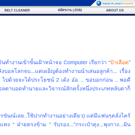
สมัครงาน (JOB)
BELT CLEANER
ABOUT US
นทำงานเข้าขั้นเฝ้าหน้าจอ Computer เรียกว่า “
บ้าเลือด
”
ลังบอลโลกจบ...แต่เผอิญต้องทำงานนำเสนอลูกค้า... เรื่อง
ไปด้วยจะได้ประโยชน์ 2 เด้ง อ๋อ .. ขอบอกก่อน .. พอดี
บอลตาบอดทำนายและวิจารณ์สักครั้งหนึ่งประเภทหลับตาก็
รขันณ์เลย..ใช้ปากทำงานอย่างเดียว) แต่มีแฟนๆคลั่งไคร้
ทง “ ฝ่ายตรงข้าม ” รับรอง...”กระเป๋าตุง...พุงกาง...ฝัน