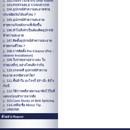
102.เรื่องราวเกี่ยวกับ Ship loader
103.PORTABLE CONVEYOR
104.อุปกรณ์ทำความสะอาดช่วย
ประหยัดเงินได้แค่ไหน ?
105.อุปกรณ์ทำความสะอาด
สายพานกับพลังงานที่เพิ่มขึ้น
106.ทำไมถึงจำเป็นต้องติดอุปกรณ์
ทำความสะอาด
107.ติดตั้งอุปกรณ์ทำความสะอาด
สายพานดีไหม ?
108.การติดตั้ง Pre-Cleaner (Pre –
cleaner Installation)
109.ใบปาด(ยาง)ยาง และ ใบ
ปาด(เหล็ก) อย่างไหนดีกว่ากัน
110.แรงกดที่ อุปกรณ์ทำความ
สะอาด ควรมีค่าเท่าใด?
111.ชั้นผ้าใบ อะไรๆก็ EP เอ๊ะ ยังไง
กันนี่
112.วิธีการคลี่สายพานมาพับไว้ในที่
แคบๆก่อนทำการลากดึง
113.Case Study of Belt Splicing
114.เหลือเชื่อ Motor Tip
UNIONE
ตัวอย่าง Report