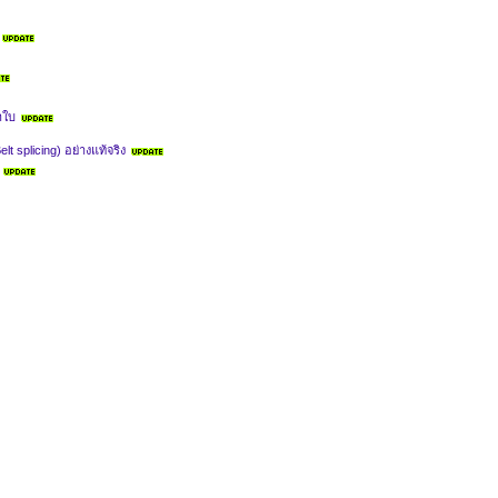
าใบ
splicing) อย่างแท้จริง