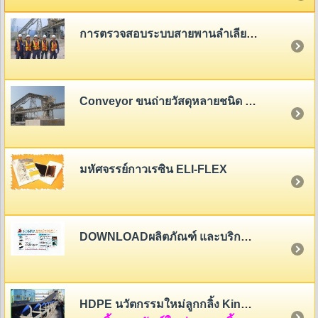
การตรวจสอบระบบสายพานลำเลียง (Belt Conveyor System Inspection)
Conveyor ขนถ่ายวัสดุหลายชนิด - หลายขนาด
มหัศจรรย์กาวเรซิน ELI-FLEX
DOWNLOADผลิตภัณฑ์ และบริการของสายพานไทย
HDPE นวัตกรรมใหม่ลูกกลิ้ง King Roller (HDPE Rollers Innovation)