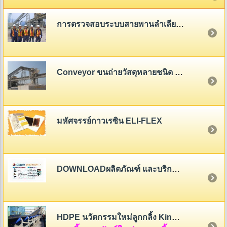
การตรวจสอบระบบสายพานลำเลียง (Belt Conveyor System Inspection)
Conveyor ขนถ่ายวัสดุหลายชนิด - หลายขนาด
มหัศจรรย์กาวเรซิน ELI-FLEX
DOWNLOADผลิตภัณฑ์ และบริการของสายพานไทย
HDPE นวัตกรรมใหม่ลูกกลิ้ง King Roller (HDPE Rollers Innovation)