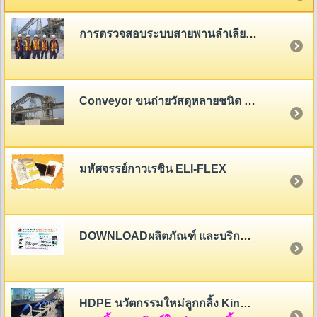
การตรวจสอบระบบสายพานลำเลียง (Belt Conveyor System Inspection)
Conveyor ขนถ่ายวัสดุหลายชนิด - หลายขนาด
มหัศจรรย์กาวเรซิน ELI-FLEX
DOWNLOADผลิตภัณฑ์ และบริการของสายพานไทย
HDPE นวัตกรรมใหม่ลูกกลิ้ง King Roller (HDPE Rollers Innovation)