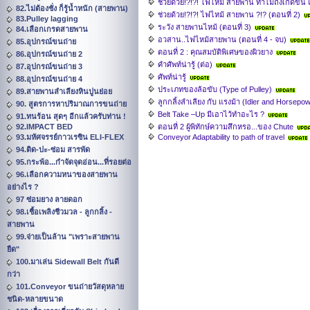
ช่วยด้วย!?!?! ไฟไหม้ สายพาน ทำไมถึงเกิดขึ้น 
82.ไม่ต้องชั่ง ก็รู้น้ำหนัก (สายพาน)
ช่วยด้วย!?!?! ไฟไหม้ สายพาน ?!? (ตอนที่ 2)
83.Pulley lagging
ระวัง สายพานไหม้ (ตอนที่ 3)
84.เลือกเกรดสายพาน
อวสาน..ไฟไหม้สายพาน (ตอนที่ 4 - จบ)
85.อุปกรณ์ขนถ่าย
ตอนที่ 2 : คุณสมบัติพิเศษของผิวยาง
86.อุปกรณ์ขนถ่าย 2
คำศัพท์น่ารู้ (ต่อ)
87.อุปกรณ์ขนถ่าย 3
ศัพท์น่ารู้
88.อุปกรณ์ขนถ่าย 4
ประเภทของล้อขับ (Type of Pulley)
89.สายพานลำเลียงหินปูนย่อย
ลูกกลิ้งลำเลียง กับ แรงม้า (Idler and Horsepo
90. สูตรการหาปริมาณการขนถ่าย
Belt Take –Up มีเอาไว้ทำอะไร ?
91.ทนร้อน สุดๆ อีกแล้วครับท่าน !
92.IMPACT BED
ตอนที่ 2 ผู้พิทักษ์ความสึกหรอ...ของ Chute
93.มหัศจรรย์กาวเรซิน ELI-FLEX
Conveyor Adaptability to path of travel
94.ติด-ปะ-ซ่อม สารพัด
95.กระพ้อ...กำจัดจุดอ่อน...ที่รอยต่อ
96.เลือกความหนาของสายพาน
อย่างไร ?
97 ซ่อมยาง ลายดอก
98.เชื้อเพลิงชีวมวล - ลูกกลิ้ง -
สายพาน
99.จ่ายเป็นล้าน "เพราะสายพาน
ยืด"
100.มาเล่น Sidewall Belt กันดี
กว่า
101.Conveyor ขนถ่ายวัสดุหลาย
ชนิด-หลายขนาด