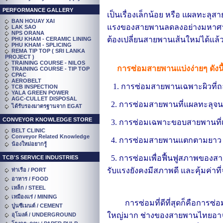
PERFORMANCE GALLERY
เป็นเรื่องเล็กน้อย หรือ แผลทะลุ
BAN HOUAY XAI
แรงของสายพานลดลงอย่างมหาศาล
LAK SAO
NPS ORANA
ต้องเปลี่ยนสายพานเส้นใหม่ได้แล้ว
PHU KHAM - CERAMIC LINING
PHU KHAM - SPLICING
REMA TIP TOP ( SRI LANKA
PROJECT )
TRAINING COURSE - NILOS
การซ่อมสายพานแบ่งง่ายๆ ดังนี
TRAINING COURSE - TIP TOP
CPAC
AEROBELT
1. การซ่อมสายพานเฉพาะผิวที่
TCB INSPECTION
YALA GREEN POWER
AGC-CULLET DISPOSAL
2. การซ่อมสายพานที่แผลทะลุจนกร
ได้รับรองมาตรฐานจาก EGAT
CONVEYOR KNOWLEDGE STORE
3. การซ่อมเฉพาะขอบสายพานที่
BELT CLINIC
Conveyor Related Knowledge
4. การซ่อมสายพานแตกตามยาว (ส่
น้องใหม่อยากรู้
5. การซ่อมเพื่อฟื้นฟูสภาพของสา
TCB'S SERVICE INDUSTRIES
รับแรงยังคงมีสภาพดี และคุ้มค่า
ท่าเรือ / PORT
อาหาร / FOOD
เหล็ก / STEEL
เหมืองแร่ / MINING
การซ่อมที่ดีที่สุดก็คือการซ่อ
ปูนซีเมนต์ / CEMENT
ใหญ่มาก ช่างของสายพานไทยอาจจะพ
อุโมงค์ / UNDERGROUND