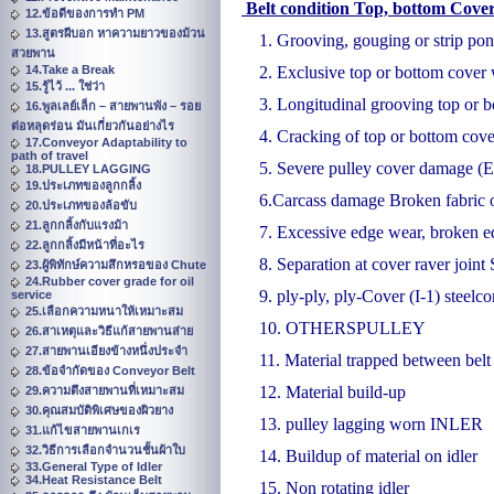
Belt condition Top, bottom Cove
12.ข้อดีของการทำ PM
13.สูตรผีบอก หาความยาวของม้วน
1. Grooving, gouging or strip pong
สวยพาน
14.Take a Break
2. Exclusive top or bottom cover 
15.รู้ไว้ ... ใช่ว่า
3. Longitudinal grooving top or b
16.พูลเลย์เล็ก – สายพานพัง – รอย
ต่อหลุดร่อน มันเกี่ยวกันอย่างไร
4. Cracking of top or bottom cov
17.Conveyor Adaptability to
path of travel
5. Severe pulley cover damage (Ex
18.PULLEY LAGGING
19.ประเภทของลูกกลิ้ง
6.Carcass damage Broken fabric
20.ประเภทของล้อขับ
21.ลูกกลิ้งกับแรงม้า
7. Excessive edge wear, broke
22.ลูกกลิ้งมีหน้าที่อะไร
8. Separation at cover raver jo
23.ผู้พิทักษ์ความสึกหรอของ Chute
24.Rubber cover grade for oil
9. ply-ply, ply-Cover (I-1) steelco
service
25.เลือกความหนาให้เหมาะสม
10. OTHERSPULLEY
26.สาเหตุและวิธีแก้สายพานส่าย
27.สายพานเอียงข้างหนึ่งประจำ
11. Material trapped between belt
28.ข้อจำกัดของ Conveyor Belt
12. Material build-up
29.ความตึงสายพานที่เหมาะสม
30.คุณสมบัติพิเศษของผิวยาง
13. pulley lagging worn INLER
31.แก้ไขสายพานเกเร
32.วิธีการเลือกจำนวนชั้นผ้าใบ
14. Buildup of material on idler
33.General Type of Idler
34.Heat Resistance Belt
15. Non rotating idler