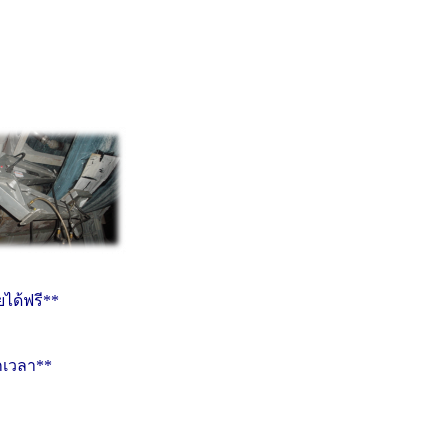
ได้ฟรี**
กเวลา**