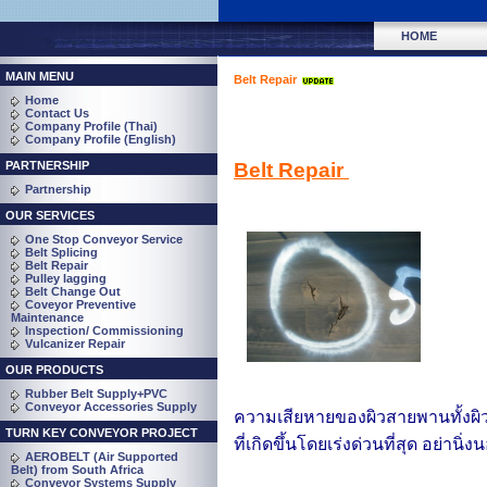
HOME
MAIN MENU
Belt Repair
Home
Contact Us
Company Profile (Thai)
Company Profile (English)
PARTNERSHIP
Belt Repair
Partnership
OUR SERVICES
One Stop Conveyor Service
Belt Splicing
Belt Repair
Pulley lagging
Belt Change Out
Coveyor Preventive
Maintenance
Inspection/ Commissioning
Vulcanizer Repair
OUR PRODUCTS
Rubber Belt Supply+PVC
Conveyor Accessories Supply
ความเสียหายของผิวสายพานทั้งผิว
TURN KEY CONVEYOR PROJECT
ที่เกิดขึ้นโดยเร่งด่วนที่สุด อย่า
AEROBELT (Air Supported
Belt) from South Africa
Conveyor Systems Supply