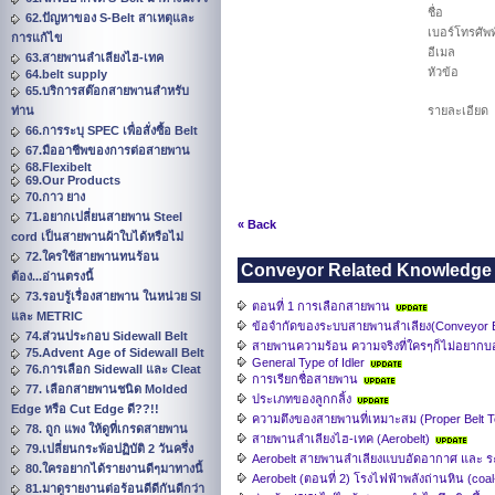
ชื่อ
62.ปัญหาของ S-Belt สาเหตุและ
เบอร์โทรศัพท
การแก้ไข
อีเมล
63.สายพานลำเลียงไฮ-เทค
หัวข้อ
64.belt supply
65.บริการสต๊อกสายพานสำหรับ
ท่าน
รายละเอียด
66.การระบุ SPEC เพื่อสั่งซื้อ Belt
67.มืออาชีพของการต่อสายพาน
68.Flexibelt
69.Our Products
70.กาว ยาง
71.อยากเปลี่ยนสายพาน Steel
« Back
cord เป็นสายพานผ้าใบได้หรือไม่
72.ใครใช้สายพานทนร้อน
Conveyor Related Knowledge
ต้อง...อ่านตรงนี้
73.รอบรู้เรื่องสายพาน ในหน่วย SI
ตอนที่ 1 การเลือกสายพาน
และ METRIC
ข้อจำกัดของระบบสายพานลำเลียง(Conveyor Bel
74.ส่วนประกอบ Sidewall Belt
สายพานความร้อน ความจริงที่ใครๆก็ไม่อยากบอ
75.Advent Age of Sidewall Belt
General Type of Idler
76.การเลือก Sidewall และ Cleat
การเรียกชื่อสายพาน
77. เลือกสายพานชนิด Molded
ประเภทของลูกกลิ้ง
Edge หรือ Cut Edge ดี??!!
ความตึงของสายพานที่เหมาะสม (Proper Belt T
78. ถูก แพง ให้ดูที่เกรดสายพาน
สายพานลำเลียงไฮ-เทค (Aerobelt)
79.เปลี่ยนกระพ้อปฏิบัติ 2 วันครึ่ง
Aerobelt สายพานลำเลียงแบบอัดอากาศ และ ระบบ
80.ใครอยากได้รายงานดีๆมาทางนี้
Aerobelt (ตอนที่ 2) โรงไฟฟ้าพลังถ่านหิน (coal
81.มาดูรายงานต่อร้อนดีดีกันดีกว่า