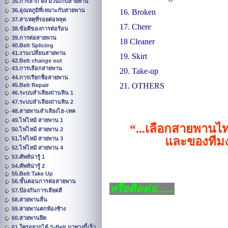
35.การลาก ดึง ม้วนเก็บสายพาน
36.อุณหภูมิที่เหมาะกับสายพาน
16. Broken
37.สาเหตุที่รอยต่อหลุด
17. Chere
38.ข้อดีของการต่อร้อน
39.การต่อสายพาน
18 Cleaner
40.Belt Splicing
41.งานเปลี่ยนสายพาน
19. Skirt
42.Belt change out
43.การเลือกสายพาน
20. Take-up
44.การเรียกชื่อสายพาน
21. OTHERS
45.Belt Repair
46.ระบบลำเลียงถ่านหิน 1
47.ระบบลำเลียงถ่านหิน 2
48.สายพานลำเลียงไฮ-เทค
49.ไฟไหม้ สายพาน 1
“...
เลือกสายพานไท
50.ไฟไหม้ สายพาน 2
และของทีมง
51.ไฟไหม้ สายพาน 3
52.ไฟไหม้ สายพาน 4
53.ศัพท์น่ารู้ 1
54.ศัพท์น่ารู้ 2
55.Belt Take Up
56.ขั้นตอนการต่อสายพาน
หรือติดต่อ.......
57.ป้องกันการเสียดสี
58.สายพานลื่น
59.สายพานตกท้องช้าง
60.สายพานยืด
61.ใครอยากได้ S-Belt มาทางนี้เร็ว