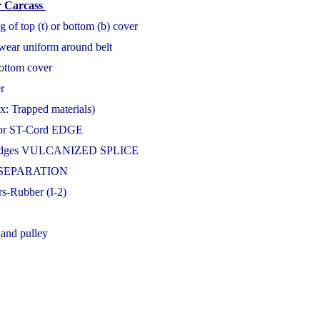
r Carcass
 of top (t) or bottom (b) cover
wear uniform around belt
ottom cover
er
: Trapped materials)
 or ST-Cord EDGE
n edges VULCANIZED SPLICE
int SEPARATION
rs-Rubber (I-2)
 and pulley