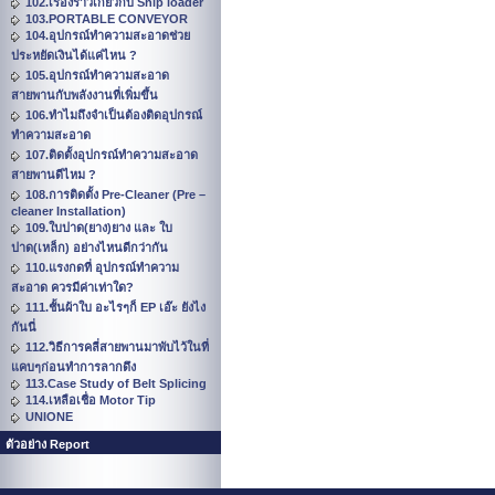
102.เรื่องราวเกี่ยวกับ Ship loader
103.PORTABLE CONVEYOR
104.อุปกรณ์ทำความสะอาดช่วย
ประหยัดเงินได้แค่ไหน ?
105.อุปกรณ์ทำความสะอาด
สายพานกับพลังงานที่เพิ่มขึ้น
106.ทำไมถึงจำเป็นต้องติดอุปกรณ์
ทำความสะอาด
107.ติดตั้งอุปกรณ์ทำความสะอาด
สายพานดีไหม ?
108.การติดตั้ง Pre-Cleaner (Pre –
cleaner Installation)
109.ใบปาด(ยาง)ยาง และ ใบ
ปาด(เหล็ก) อย่างไหนดีกว่ากัน
110.แรงกดที่ อุปกรณ์ทำความ
สะอาด ควรมีค่าเท่าใด?
111.ชั้นผ้าใบ อะไรๆก็ EP เอ๊ะ ยังไง
กันนี่
112.วิธีการคลี่สายพานมาพับไว้ในที่
แคบๆก่อนทำการลากดึง
113.Case Study of Belt Splicing
114.เหลือเชื่อ Motor Tip
UNIONE
ตัวอย่าง Report