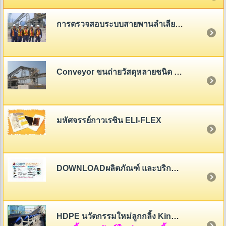
การตรวจสอบระบบสายพานลำเลียง (Belt Conveyor System Inspection)
Conveyor ขนถ่ายวัสดุหลายชนิด - หลายขนาด
มหัศจรรย์กาวเรซิน ELI-FLEX
DOWNLOADผลิตภัณฑ์ และบริการของสายพานไทย
HDPE นวัตกรรมใหม่ลูกกลิ้ง King Roller (HDPE Rollers Innovation)