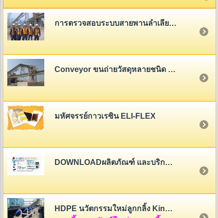
การตรวจสอบระบบสายพานลำเลียง (Belt Conveyor System Inspection)
Conveyor ขนถ่ายวัสดุหลายชนิด - หลายขนาด
มหัศจรรย์กาวเรซิน ELI-FLEX
DOWNLOADผลิตภัณฑ์ และบริการของสายพานไทย
HDPE นวัตกรรมใหม่ลูกกลิ้ง King Roller (HDPE Rollers Innovation)